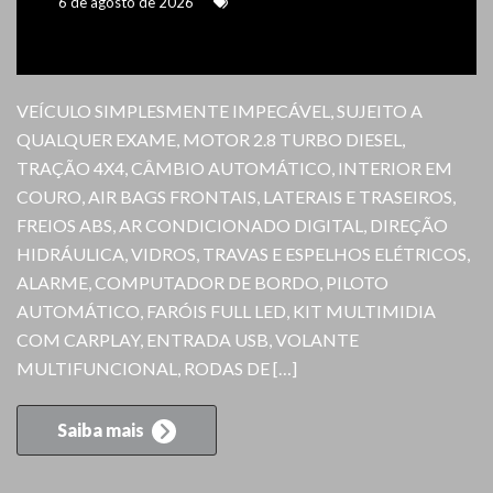
6 de agosto de 2026
VEÍCULO SIMPLESMENTE IMPECÁVEL, SUJEITO A
QUALQUER EXAME, MOTOR 2.8 TURBO DIESEL,
TRAÇÃO 4X4, CÂMBIO AUTOMÁTICO, INTERIOR EM
COURO, AIR BAGS FRONTAIS, LATERAIS E TRASEIROS,
FREIOS ABS, AR CONDICIONADO DIGITAL, DIREÇÃO
HIDRÁULICA, VIDROS, TRAVAS E ESPELHOS ELÉTRICOS,
ALARME, COMPUTADOR DE BORDO, PILOTO
AUTOMÁTICO, FARÓIS FULL LED, KIT MULTIMIDIA
COM CARPLAY, ENTRADA USB, VOLANTE
MULTIFUNCIONAL, RODAS DE […]
Saiba mais