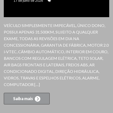
17 de julho de 2026
VEÍCULO SIMPLESMENTE IMPECÁVEL, ÚNICO DONO,
POSSUI APENAS 31.500KM, SUJEITO A QUALQUER
EXAME, TODAS AS REVISÕES EM DIA NA
CONCESSIONÁRIA, GARANTIA DE FÁBRICA, MOTOR 2.0
i-VTEC, CÂMBIO AUTOMÁTICO, INTERIOR EM COURO,
BANCOS COM REGULAGEM ELÉTRICA, TETO SOLAR,
AIR BAGS FRONTAIS E LATERAIS, FREIOS ABS, AR
CONDICIONADO DIGITAL, DIREÇÃO HIDRÁULICA,
VIDROS, TRAVAS E ESPELHOS ELÉTRICOS, ALARME,
COMPUTADOR […]
Saiba mais