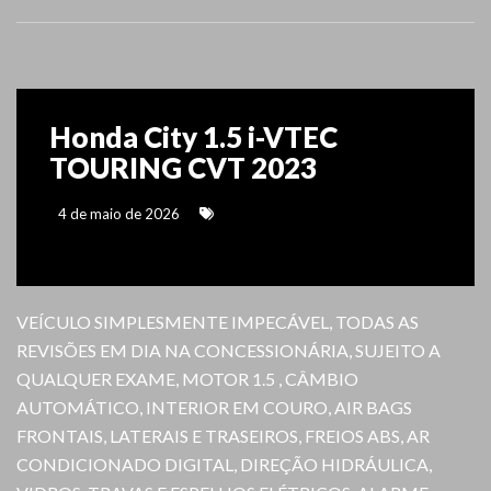
Honda City 1.5 i-VTEC
TOURING CVT 2023
4 de maio de 2026
VEÍCULO SIMPLESMENTE IMPECÁVEL, TODAS AS
REVISÕES EM DIA NA CONCESSIONÁRIA, SUJEITO A
QUALQUER EXAME, MOTOR 1.5 , CÂMBIO
AUTOMÁTICO, INTERIOR EM COURO, AIR BAGS
FRONTAIS, LATERAIS E TRASEIROS, FREIOS ABS, AR
CONDICIONADO DIGITAL, DIREÇÃO HIDRÁULICA,