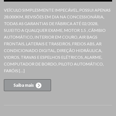
VEÍCULO SIMPLESMENTE IMPECÁVEL, POSSUI APENAS
28.000KM, REVISÕES EM DIA NA CONCESSIONÁRIA,
TODAS AS GARANTIAS DE FÁBRICA ATÉ 02/2028,
SUJEITO A QUALQUER EXAME, MOTOR 1.5 , CÂMBIO
AUTOMÁTICO, INTERIOR EM COURO, AIR BAGS
FRONTAIS, LATERAIS E TRASEIROS, FREIOS ABS, AR
CONDICIONADO DIGITAL, DIREÇÃO HIDRÁULICA,
VIDROS, TRAVAS E ESPELHOS ELÉTRICOS, ALARME,
COMPUTADOR DE BORDO, PILOTO AUTOMÁTICO,
FARÓIS […]
Saiba mais