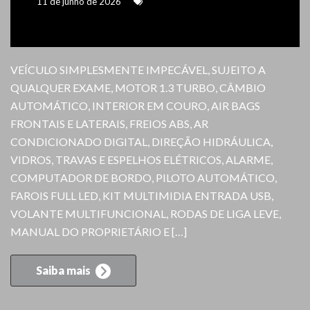
11 de junho de 2026
VEÍCULO SIMPLESMENTE IMPECÁVEL, SUJEITO A
QUALQUER EXAME, MOTOR 1.3 TURBO, CÂMBIO
AUTOMÁTICO, INTERIOR EM COURO, AIR BAGS
FRONTAIS E LATERAIS, FREIOS ABS, AR
CONDICIONADO DIGITAL, DIREÇÃO HIDRÁULICA,
VIDROS, TRAVAS E ESPELHOS ELÉTRICOS, ALARME,
COMPUTADOR DE BORDO, PILOTO AUTOMÁTICO,
FAROIS FULL LED, KIT MULTIMIDIA ENTRADA USB,
VOLANTE MULTIFUNCIONAL, RODAS DE LIGA LEVE,
MANUAL DO PROPRIETÁRIO E […]
Saiba mais