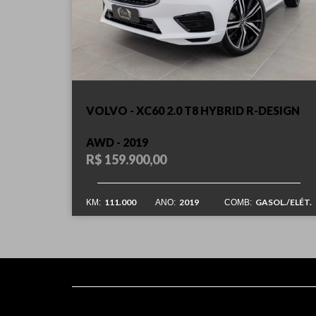
VOLVO - XC60 2.0 T8 HYBRID R-DESIGN
AWD - 2019
R$ 159.900,00
111.000
2019
GASOL./ELÉT.